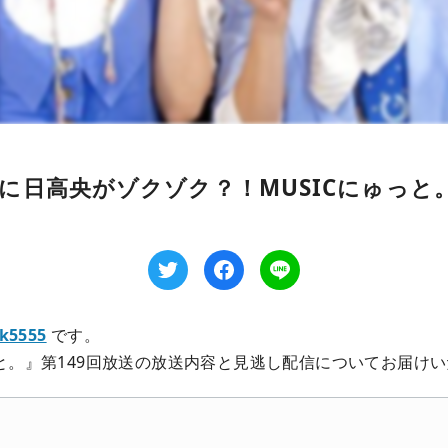
comに日高央がゾクゾク？！MUSICにゅっと。
k5555
です。
っと。』第149回放送の放送内容と見逃し配信についてお届け