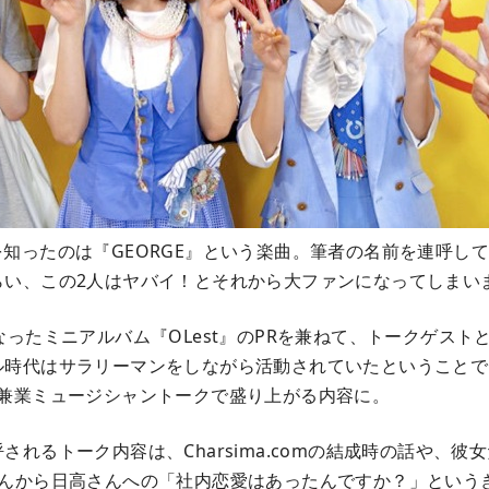
comを知ったのは『GEORGE』という楽曲。筆者の名前を連呼
らい、この2人はヤバイ！とそれから大ファンになってしまい
なったミニアルバム『OLest』のPRを兼ねて、トークゲスト
ル時代はサラリーマンをしながら活動されていたということで
の2人と兼業ミュージシャントークで盛り上がる内容に。
されるトーク内容は、Charsima.comの結成時の話や、彼
さんから日高さんへの「社内恋愛はあったんですか？」という