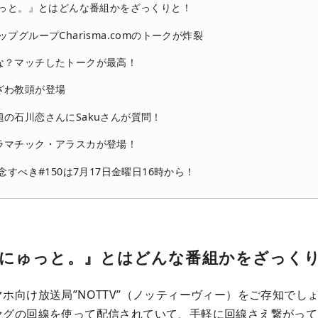
ゅっと。』とはどんな番組かをざっくりと！
プグループCharisma.comのトークが炸裂
な？マッチしたトークが最高！
ざわ教頭が登場
の石川恋さんにSakuさんが質問！
ラマチック・アラスカが登場！
念すべき#150は7月17日金曜日16時から！
ICにゅっと。』とはどんな番組かをざっく
ホ向け放送局”NOTTV”（ノッティーヴィー）をご存知でしょ
セグの回線を使って配信されていて、手軽に回線さえ繋がって