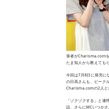
筆者がCharisma.
たま知人から教えても
今回は7月8日に発売に
の日高さんも、ビーク
Charisma.com
「ゾクゾクする」と連呼
話、さらにMCいつか