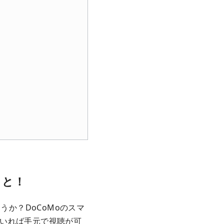
りと！
うか？DoCoMoのスマ
いれば手元で視聴が可