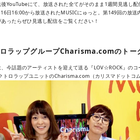
後YouTubeにて、放送された全てがそのまま1週間見逃し
月16日16:00から放送されたMUSICにゅっと。第149回の
があったらぜひ見逃し配信をご覧ください！
ロラップグループCharisma.comのト
、今話題のアーティストを迎えて送る『LOV☆ROCK』の
トロラップユニットのCharisma.com（カリスマドットコ