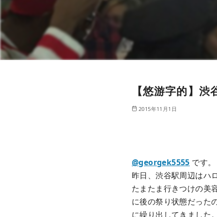
【悠游字的】渋
2015年11月1日
@georgek5555
です。
昨日、渋谷駅周辺はハ
たまたま行きつけの美
に後の祭り状態だった
に繰り出してきました