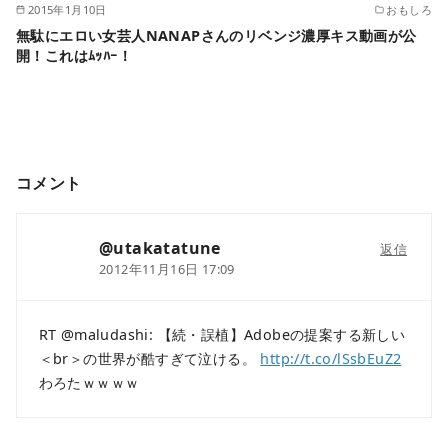
2015年1月10日
おもしろ
無駄にエロい女芸人NANAPさんのリベンジ濃厚キス動画が公
開！これはﾑｯﾊｰ！
コメント
@utakatatune
返信
2012年11月16日 17:09
RT @maludashi: 【続・誤植】Adobeの提案する新しい
＜br＞の世界が酷すぎて泣ける。
http://t.co/lSsbEuZ2
わろたｗｗｗｗ