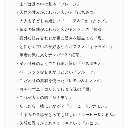
まずは基本中の基本『プレーン』
天然の甘みがふわっと広がる『はちみつ』
大人も子どもも嬉しい『ココア&チョコチップ』
茶葉の旨味がふわっと広がるオトナの『抹茶』
意外な組み合わせが更に旨さを際立てる『塩』
とにかく甘いのが好きならオススメ『キャラメル』
筆者お気に入りナンバー2『紅茶」
変わり種のようでこれまた旨い『ピスタチオ』
ベーシックな甘さがほどよい『フルーツ』
こだわりの素材を使った『レモン&オレンジ』
おもわずニッコリしてしまう味の『桃』
これぞ大人の味『シナモン』
だったら一緒にいかが？『コーヒー&シナモン』
くるみの食感がとっても嬉しい『コーヒー&くるみ』
芳醇な香りがこれぞケーキという『バニラ』