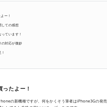
ったよー！
関しての感想
なっています！
リの対応が微妙
足！
lus買ったよー！
honeの新機種ですが、何をかくそう筆者はiPhone3Gの