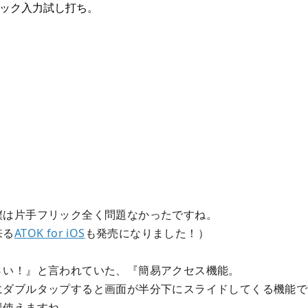
僕は片手フリック全く問題なかったですね。
来る
ATOK for iOS
も発売になりました！）
さい！』と言われていた、『簡易アクセス機能。
にダブルタップすると画面が半分下にスライドしてくる機能で
構使えますね。