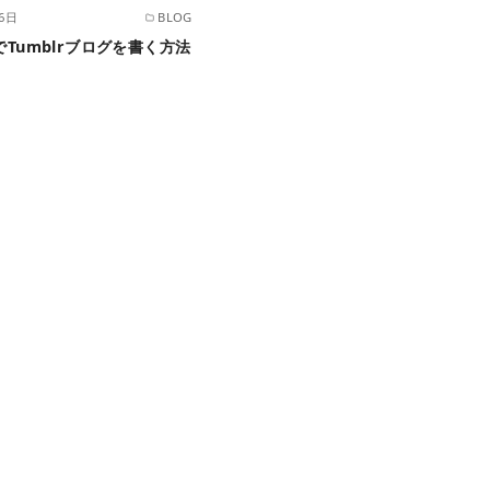
16日
BLOG
itでTumblrブログを書く方法