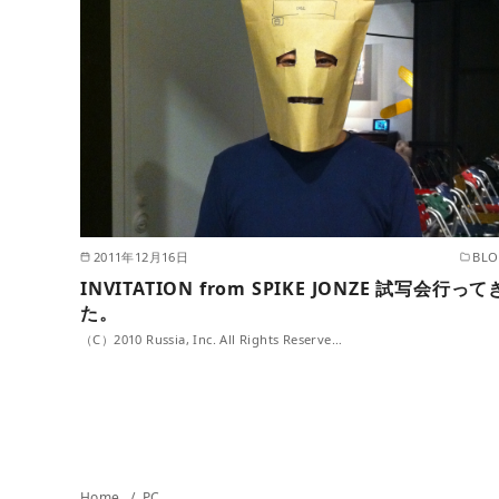
2011年12月16日
BL
INVITATION from SPIKE JONZE 試写会行って
た。
（C）2010 Russia, Inc. All Rights Reserve…
Home
PC