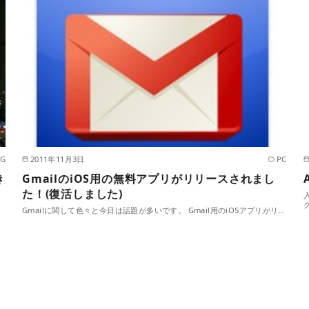
OG
2011年11月3日
PC
き
GmailのiOS用の無料アプリがリリースされまし
た！(復活しました)
Gmailに関して色々と今日は話題が多いです。 Gmail用のiOSアプリがリ…