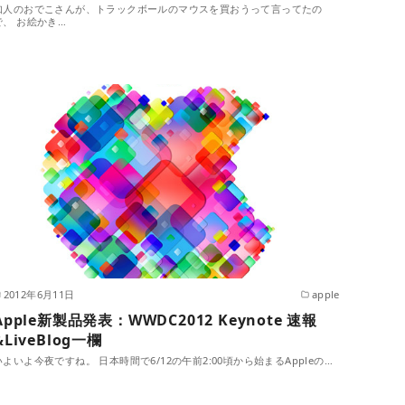
知人のおでこさんが、トラックボールのマウスを買おうって言ってたの
で、 お絵かき…
2012年6月11日
apple
Apple新製品発表：WWDC2012 Keynote 速報
&LiveBlog一欄
いよいよ今夜ですね。 日本時間で6/12の午前2:00頃から始まるAppleの…