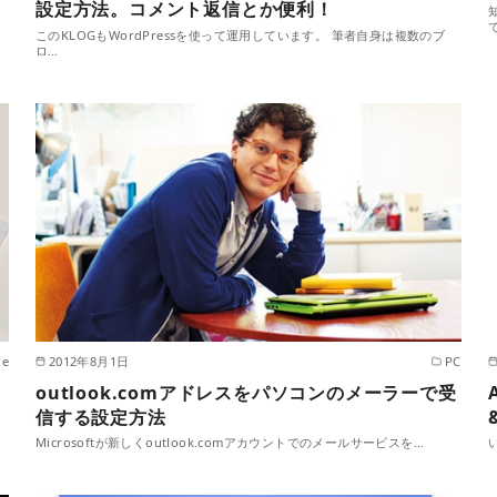
設定方法。コメント返信とか便利！
このKLOGもWordPressを使って運用しています。 筆者自身は複数のブ
ロ…
le
2012年8月1日
PC
outlook.comアドレスをパソコンのメーラーで受
信する設定方法
Microsoftが新しくoutlook.comアカウントでのメールサービスを…