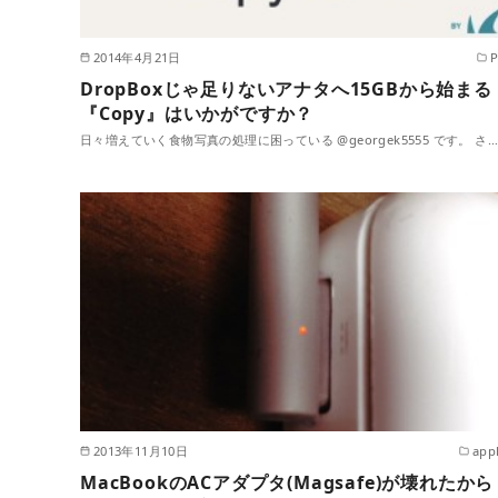
2014年4月21日
DropBoxじゃ足りないアナタへ15GBから始まる
『Copy』はいかがですか？
日々増えていく食物写真の処理に困っている @georgek5555 です。 さ…
2013年11月10日
app
MacBookのACアダプタ(Magsafe)が壊れたから