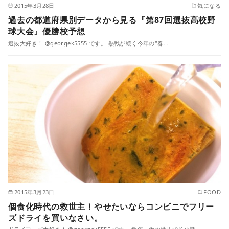
2015年3月28日
気になる
過去の都道府県別データから見る『第87回選抜高校野
球大会』優勝校予想
選抜大好き！ @georgek5555 です。 熱戦が続く今年の"春…
2015年3月23日
FOOD
個食化時代の救世主！やせたいならコンビニでフリー
ズドライを買いなさい。