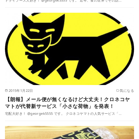
ドライフーズ大好き！ @georgek5555 です。 近年、食の世界でその話…
2015年1月22日
気になる
【朗報】メール便が無くなるけど大丈夫！クロネコヤ
マトが代替新サービス「小さな荷物」を発表！
宅配大好き！ @georgek5555 です。 クロネコヤマトの人気サービス「…